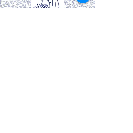
Coleção
Nossa História
Nossa Arte
Contato
Seja a primeira a saber as
novidades!
Cadastre seu e-mail
Email