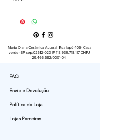
Fechamento traseiro correntes de 12
e 8cm
Imagens com modelo podem ser
Pingente 30x50mm
geradas por IA e servem apenas
como referência visual. Consulte as
medidas técnicas para detalhes de
tamanho.
Maria Olaria Cerâmica Autoral Rua Iapó 406- Casa
verde -SP cep:
02512-020
IF
118.939.718.117
CNPJ
29.466.682
/0001-04
FAQ
Envio e Devolução
Política da Loja
Lojas Parceiras