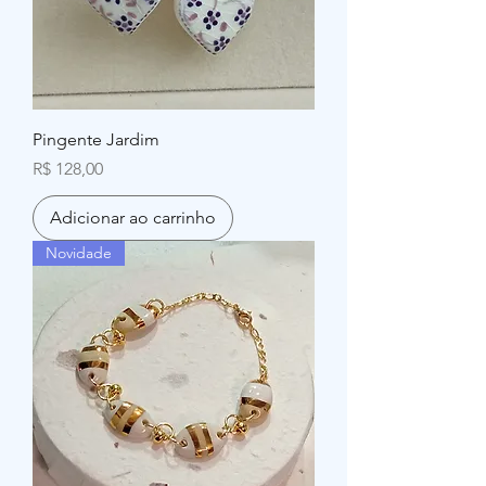
Pingente Jardim
Preço
R$ 128,00
Adicionar ao carrinho
Novidade