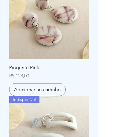
Pingente Pink
Preço
R$ 128,00
Adicionar ao carrinho
Indisponível