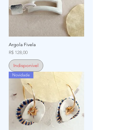
Argola Fivela
Preço
R$ 128,00
Indisponível
Novidade