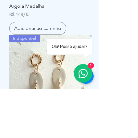
Argola Medalha
Preço
R$ 148,00
Adicionar ao carrinho
Indisponível
Ola! Posso ajudar?
1
Pingente Lorena
Preço
R$ 158,00